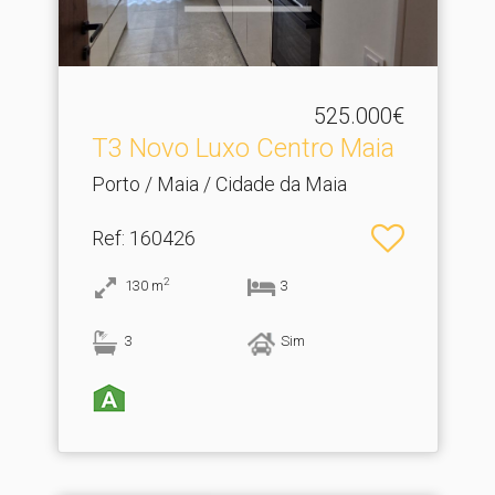
525.000€
T3 Novo Luxo Centro Maia
Porto / Maia / Cidade da Maia
Ref
: 160426
2
130
m
3
3
Sim