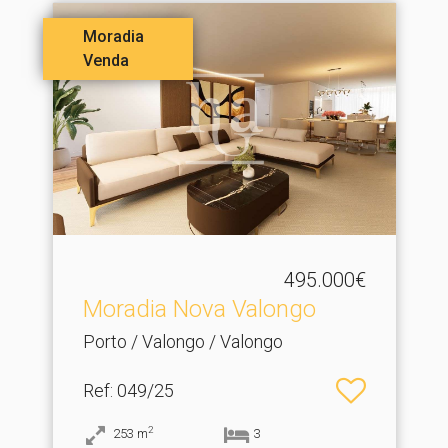
Moradia
Venda
495.000€
Moradia Nova Valongo
Porto / Valongo / Valongo
Ref
: 049/25
2
253
m
3