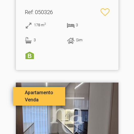
Ref
: 050326
2
178
m
3
3
Sim
Apartamento
Venda