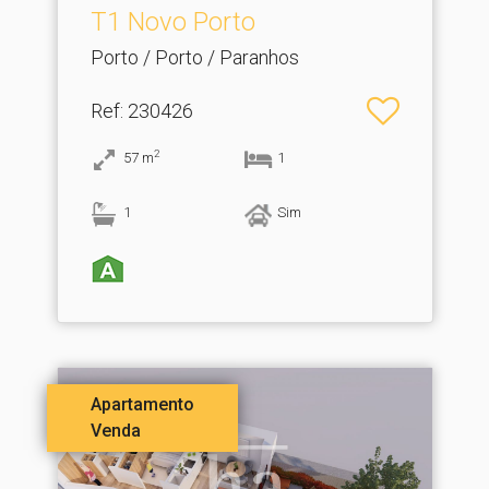
T1 Novo Porto
Porto / Porto / Paranhos
Ref
: 230426
2
57
m
1
1
Sim
Apartamento
Venda