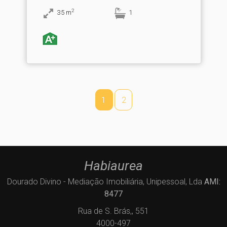
2
35
m
1
1
2
Habiaurea
Dourado Divino - Mediação Imobiliária, Unipessoal, Lda
AMI:
8477
Rua de S. Brás,, 551
4000-497