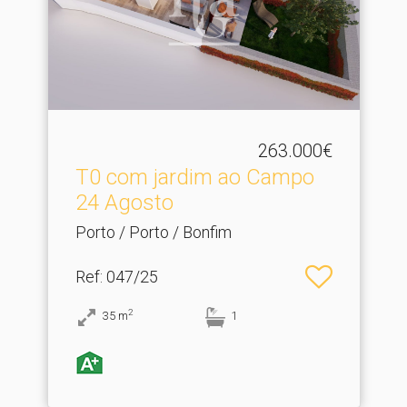
263.000€
T0 com jardim ao Campo
24 Agosto
Porto / Porto / Bonfim
Ref
: 047/25
2
35
m
1