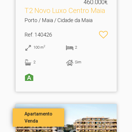
460.000€
T2 Novo Luxo Centro Maia
Porto / Maia / Cidade da Maia
Ref
: 140426
2
100
m
2
2
Sim
Apartamento
Venda