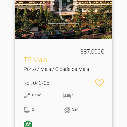
387.000€
T2 Maia
Porto / Maia / Cidade da Maia
Ref
: 043/25
2
87
m
2
2
Sim