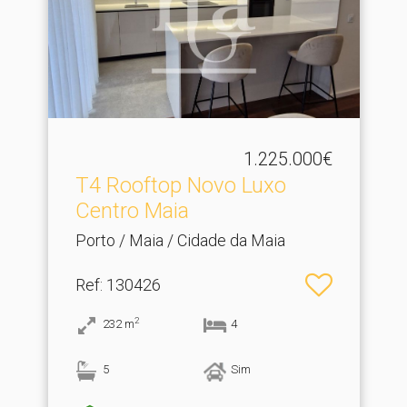
1.225.000€
T4 Rooftop Novo Luxo
Centro Maia
Porto / Maia / Cidade da Maia
Ref
: 130426
2
232
m
4
5
Sim