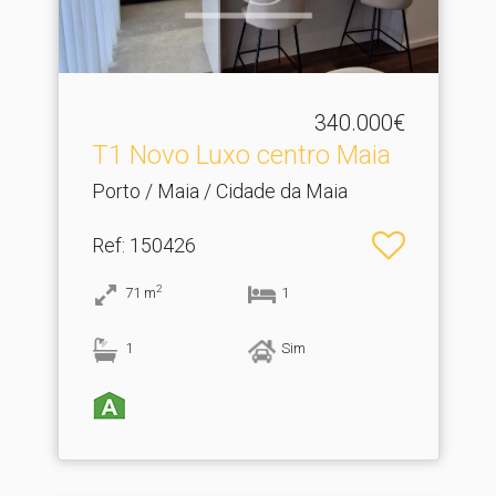
340.000€
T1 Novo Luxo centro Maia
Porto / Maia / Cidade da Maia
Ref
: 150426
2
71
m
1
1
Sim