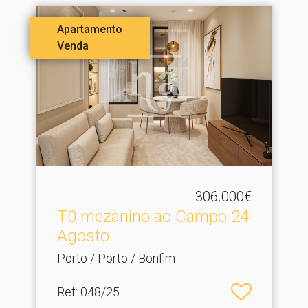
Apartamento
Venda
306.000€
T0 mezanino ao Campo 24
Agosto
Porto / Porto / Bonfim
Ref
: 048/25