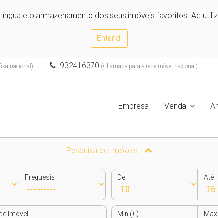
e língua e o armazenamento dos seus imóveis favoritos. Ao utili
Entendi
932416370
ixa nacional)
(Chamada para a rede móvel nacional)
Empresa
Venda
A
Pesquisa de Imóveis
Freguesia
De
Até
de Imóvel
Min (€)
Max 