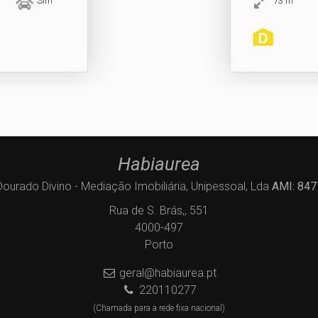
Sim
73
m
Habiaurea
Dourado Divino - Mediação Imobiliária, Unipessoal, Lda
AMI: 847
Rua de S. Brás,, 551
4000-497
Porto
geral@habiaurea.pt
220110277
(Chamada para a rede fixa nacional)