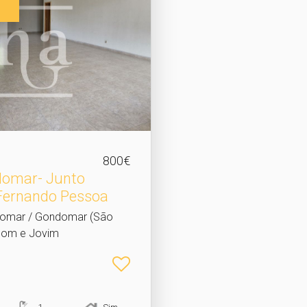
800€
domar- Junto
 Fernando Pessoa
domar / Gondomar (São
bom e Jovim