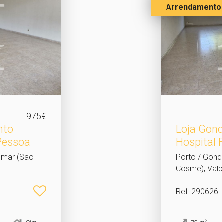
Arrendamento
975€
nto
Loja Gon
Pessoa
Hospital
omar (São
Porto / Gon
Cosme), Val
Ref
: 290626
2