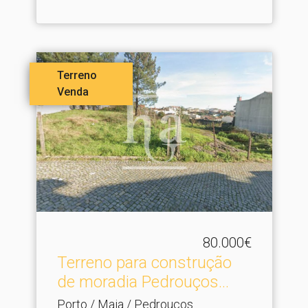
Terreno
Venda
80.000€
Terreno para construção
de moradia Pedrouços.​..
Porto / Maia / Pedrouços