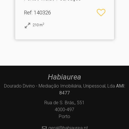
Ref
: 140326
2
210
m
Habiaurea
Dourado Divino - Mediação Imobiliária, Unipessoal, Lda
AMI:
8477
Rua de S. Brás,, 551
4000-497
Porto
geral@habiaurea.pt