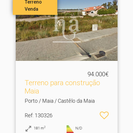
Terreno
Venda
94.000€
Terreno para construção
Maia
Porto / Maia / Castêlo da Maia
Ref
: 130326
2
181
m
N/D