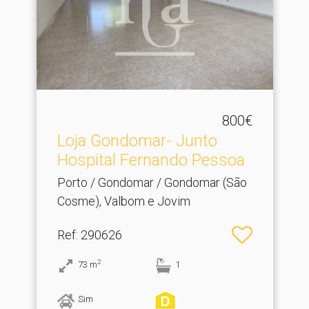
800€
Loja Gondomar- Junto
Hospital Fernando Pessoa
Porto / Gondomar / Gondomar (São
Cosme), Valbom e Jovim
Ref
: 290626
2
73
m
1
Sim