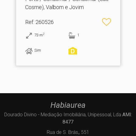
Cosme), Valbom e Jovim
Ref
: 260526
2
73
m
1
Sim
Habiaurea
Dourado Divino - Mediação Imobiliária, Unipessoal, Lda
AMI:
8477
Rua de S. Brás,, 551