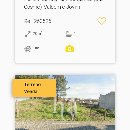
Cosme), Valbom e Jovim
Ref
: 260526
2
73
m
1
Sim
Terreno
Venda