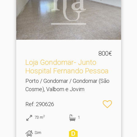
800€
Loja Gondomar- Junto
Hospital Fernando Pessoa
Porto / Gondomar / Gondomar (São
Cosme), Valbom e Jovim
Ref
: 290626
2
73
m
1
Sim