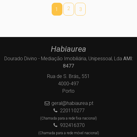
2
1
3
Habiaurea
Dourado Divino - Mediação Imobiliária, Unipessoal, Lda
AMI:
8477
Rua de S. Brás,, 551
4000-497
Porto
geral@habiaurea.pt
220110277
(Chamada para a rede fixa nacional)
932416370
(Chamada para a rede móvel nacional)