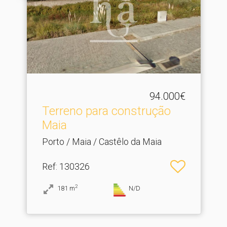
94.000€
Terreno para construção
Maia
Porto / Maia / Castêlo da Maia
Ref
: 130326
2
181
m
N/D