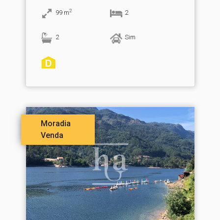
2
99
m
2
2
Sim
Moradia
Venda