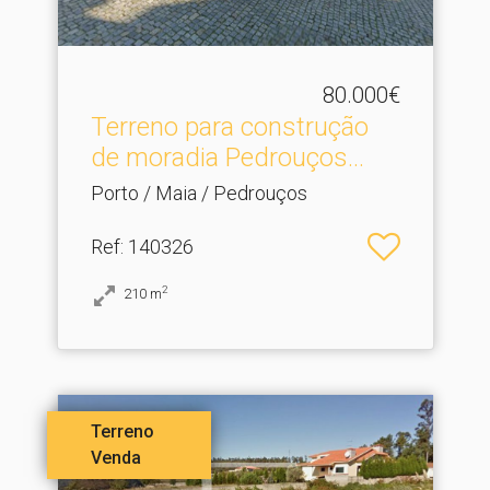
80.000€
Terreno para construção
de moradia Pedrouços.​..
Porto / Maia / Pedrouços
Ref
: 140326
2
210
m
Terreno
Venda