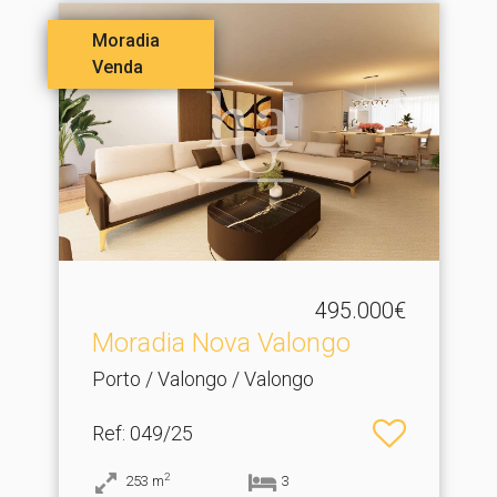
Moradia
Venda
495.000€
Moradia Nova Valongo
Porto / Valongo / Valongo
Ref
: 049/25
2
253
m
3