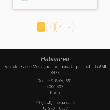
2
3
1
4
Habiaurea
Dourado Divino - Mediação Imobiliária, Unipessoal, Lda
AMI:
8477
Rua de S. Brás,, 551
4000-497
Porto
geral@habiaurea.pt
220110277