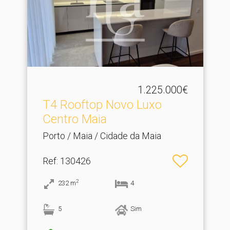
1.225.000€
T4 Rooftop Novo Luxo
Centro Maia
Porto / Maia / Cidade da Maia
Ref
: 130426
2
232
m
4
5
Sim