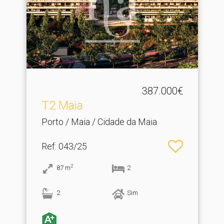
387.000€
T2 Maia
Porto / Maia / Cidade da Maia
Ref
: 043/25
2
87
m
2
2
Sim