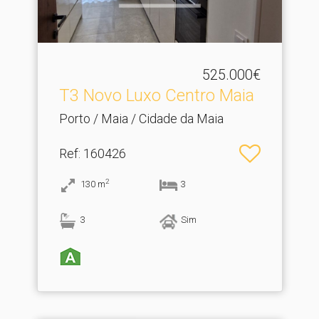
525.000€
T3 Novo Luxo Centro Maia
Porto / Maia / Cidade da Maia
Ref
: 160426
2
130
m
3
3
Sim