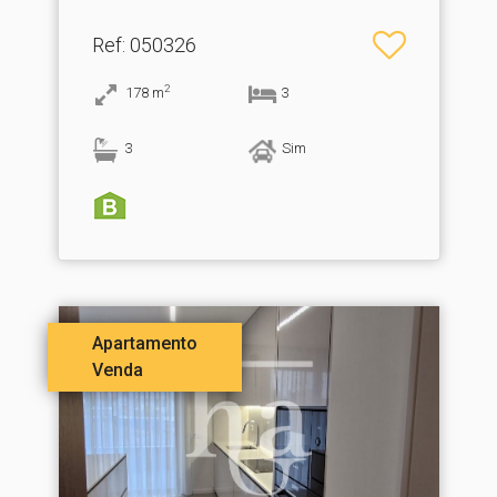
Ref
: 050326
2
178
m
3
3
Sim
Apartamento
Venda