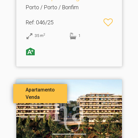
Porto / Porto / Bonfim
Ref
: 046/25
2
35
m
1
Apartamento
Venda