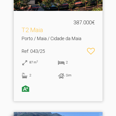
387.000€
T2 Maia
Porto / Maia / Cidade da Maia
Ref
: 043/25
2
87
m
2
2
Sim