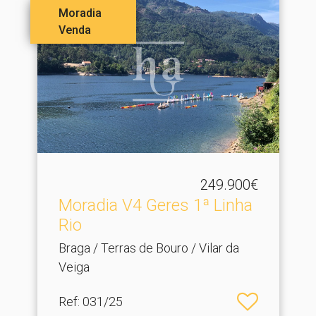
Moradia
Venda
249.900€
Moradia V4 Geres 1ª Linha
Rio
Braga / Terras de Bouro / Vilar da
Veiga
Ref
: 031/25