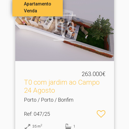
Apartamento
Venda
263.000€
T0 com jardim ao Campo
24 Agosto
Porto / Porto / Bonfim
Ref
: 047/25
2
35
m
1