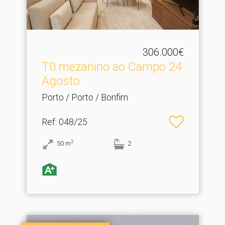
306.000€
T0 mezanino ao Campo 24
Agosto
Porto / Porto / Bonfim
Ref
: 048/25
2
50
m
2