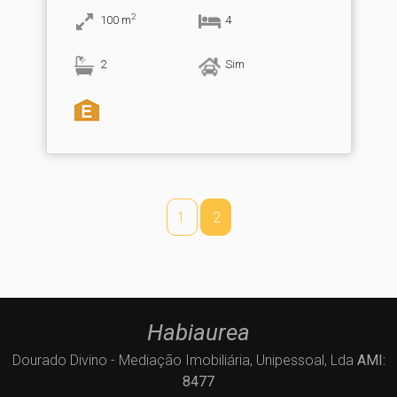
2
100
m
4
2
Sim
1
2
Habiaurea
Dourado Divino - Mediação Imobiliária, Unipessoal, Lda
AMI:
8477