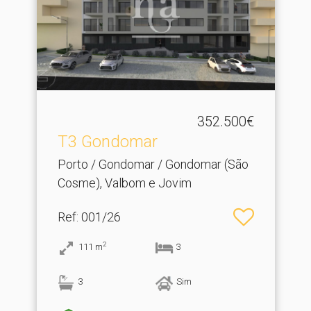
352.500€
T3 Gondomar
Porto / Gondomar / Gondomar (São
Cosme), Valbom e Jovim
Ref
: 001/26
2
111
m
3
3
Sim