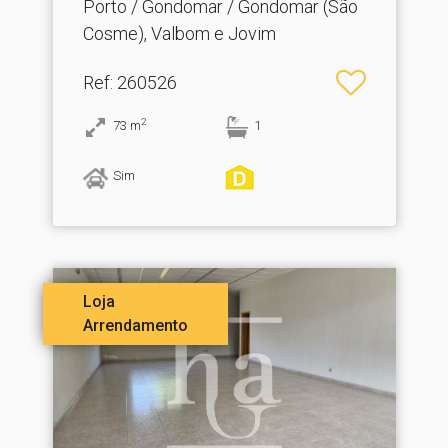
Porto / Gondomar / Gondomar (São
Cosme), Valbom e Jovim
Ref
: 260526
2
73
m
1
Sim
Loja
Arrendamento