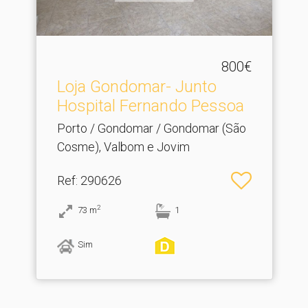
800€
Loja Gondomar- Junto
Hospital Fernando Pessoa
Porto / Gondomar / Gondomar (São
Cosme), Valbom e Jovim
Ref
: 290626
2
73
m
1
Sim