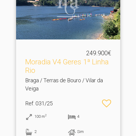
249.900€
Moradia V4 Geres 1ª Linha
Rio
Braga / Terras de Bouro / Vilar da
Veiga
Ref
: 031/25
2
100
m
4
2
Sim