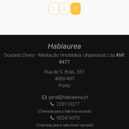
2
1
3
Habiaurea
Dourado Divino - Mediação Imobiliária, Unipessoal, Lda
AMI:
8477
Rua de S. Brás,, 551
4000-497
Porto
geral@habiaurea.pt
220110277
(Chamada para a rede fixa nacional)
932416370
(Chamada para a rede móvel nacional)