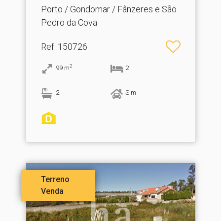
Porto / Gondomar / Fânzeres e São
Pedro da Cova
Ref
: 150726
2
99
m
2
2
Sim
Terreno
Venda