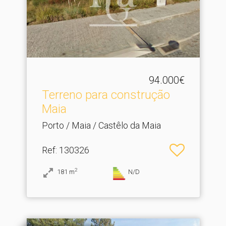
94.000€
Terreno para construção
Maia
Porto / Maia / Castêlo da Maia
Ref
: 130326
2
181
m
N/D