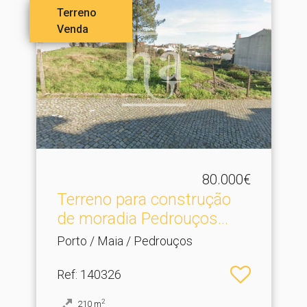
Terreno
Venda
80.000€
Terreno para construção
de moradia Pedrouços.​..
Porto / Maia / Pedrouços
Ref
: 140326
2
210
m