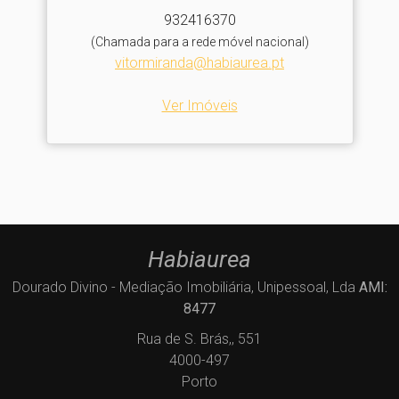
932416370
(Chamada para a rede móvel nacional)
vitormiranda@habiaurea.pt
Ver Imóveis
Habiaurea
Dourado Divino - Mediação Imobiliária, Unipessoal, Lda
AMI:
8477
Rua de S. Brás,, 551
4000-497
Porto