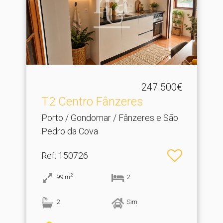
247.500€
T2 Centro Fânzeres
Porto / Gondomar / Fânzeres e São
Pedro da Cova
Ref
: 150726
2
99
m
2
2
Sim