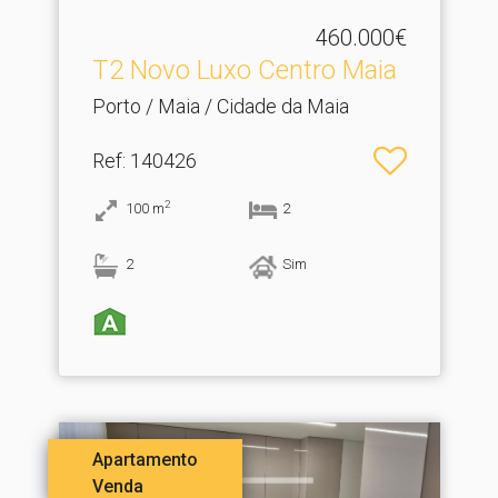
460.000€
T2 Novo Luxo Centro Maia
Porto / Maia / Cidade da Maia
Ref
: 140426
2
100
m
2
2
Sim
Apartamento
Venda