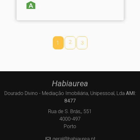
2
1
3
Habiaurea
Dourado Divino - Mediação Imobiliária, Unipessoal, Lda
AMI:
8477
Rua de S. Brás,, 551
4000-497
Porto
geral@habiaurea.pt