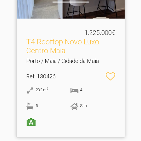
1.225.000€
T4 Rooftop Novo Luxo
Centro Maia
Porto / Maia / Cidade da Maia
Ref
: 130426
2
232
m
4
5
Sim