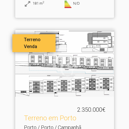
2
181
m
N/D
Terreno
Venda
2.350.000€
Terreno em Porto
Porto / Porto / Campanhã