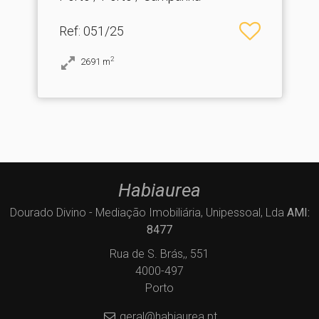
Ref
: 051/25
2
2691
m
Habiaurea
Dourado Divino - Mediação Imobiliária, Unipessoal, Lda
AMI:
8477
Rua de S. Brás,, 551
4000-497
Porto
geral@habiaurea.pt