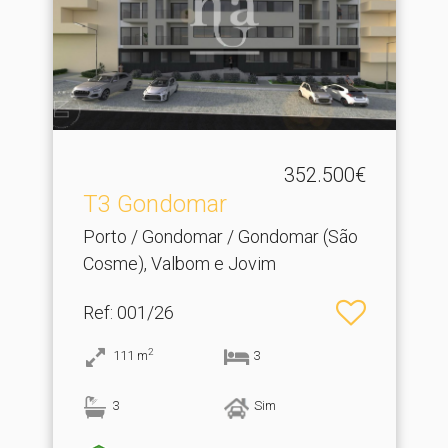
352.500€
T3 Gondomar
Porto / Gondomar / Gondomar (São
Cosme), Valbom e Jovim
Ref
: 001/26
2
111
m
3
3
Sim