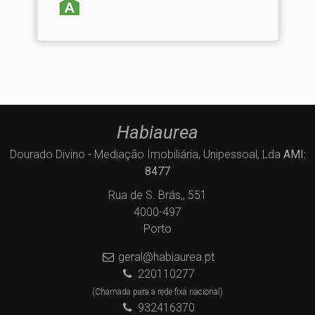
Habiaurea
Dourado Divino - Mediação Imobiliária, Unipessoal, Lda
AMI:
8477
Rua de S. Brás,, 551
4000-497
Porto
geral@habiaurea.pt
220110277
(Chamada para a rede fixa nacional)
932416370