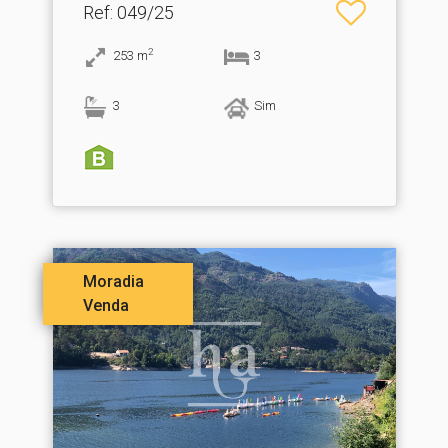
Ref
: 049/25
2
253
m
3
3
Sim
Moradia
Venda