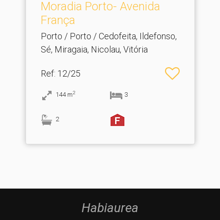
Moradia Porto- Avenida
França
Porto / Porto / Cedofeita, Ildefonso,
Sé, Miragaia, Nicolau, Vitória
Ref
: 12/25
2
144
m
3
2
Habiaurea