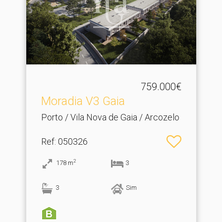
759.000€
Moradia V3 Gaia
Porto / Vila Nova de Gaia / Arcozelo
Ref
: 050326
2
178
m
3
3
Sim