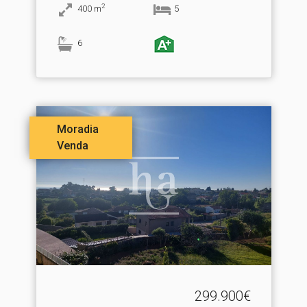
2
400
m
5
6
Moradia
Venda
299.900€