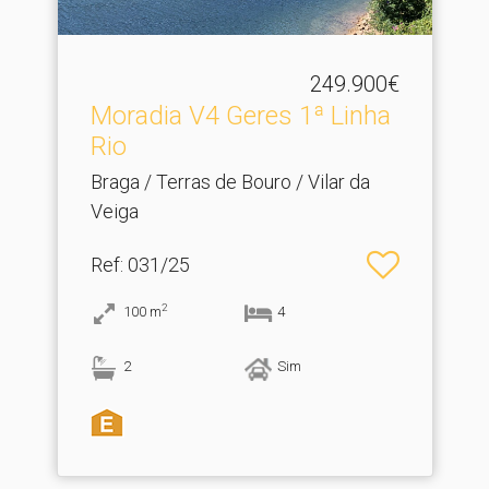
249.900€
Moradia V4 Geres 1ª Linha
Rio
Braga / Terras de Bouro / Vilar da
Veiga
Ref
: 031/25
2
100
m
4
2
Sim