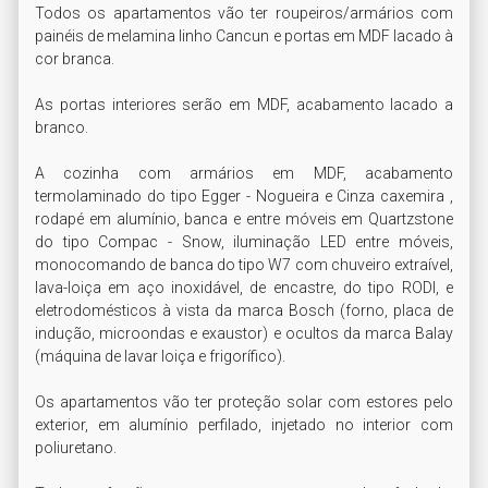
Todos os apartamentos vão ter roupeiros/armários com 
painéis de melamina linho Cancun e portas em MDF lacado à 
cor branca.

As portas interiores serão em MDF, acabamento lacado a 
branco.

A cozinha com armários em MDF, acabamento 
termolaminado do tipo Egger - Nogueira e Cinza caxemira , 
rodapé em alumínio, banca e entre móveis em Quartzstone 
do tipo Compac - Snow, iluminação LED entre móveis, 
monocomando de banca do tipo W7 com chuveiro extraível, 
lava-loiça em aço inoxidável, de encastre, do tipo RODI, e 
eletrodomésticos à vista da marca Bosch (forno, placa de 
indução, microondas e exaustor) e ocultos da marca Balay 
(máquina de lavar loiça e frigorífico).

Os apartamentos vão ter proteção solar com estores pelo 
exterior, em alumínio perfilado, injetado no interior com 
poliuretano.
