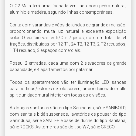
O O2 Maia terá uma fachada ventilada com pedra natural, 
alumínio e madeira, seguindo linhas contemporâneas.

Conta com varandas e vãos de janelas de grande dimensão, 
proporcionando muita luz natural e excelente exposição 
solar. O edifício vai ter R/C + 7 pisos, com um total de 54 
frações, distribuídas por 12 T1, 24 T2, 12 T3, 2 T2 recuados, 
1 T4 recuado, 3 espaços comerciais.

Possui 2 entradas, cada uma com 2 elevadores de grande 
capacidade, e 4 apartamentos por patamar.

Todos os apartamentos vão ter iluminação LED, sancas 
para cortinas/estores de rolo screen, ar-condicionado multi-
split e unidade mural interior em todas as divisões.

As louças sanitárias são do tipo Sanindusa, série SANIBOLD, 
com sanita e bidé suspensos, lavatórios de pousar do tipo 
Sanindusa, série SANLIFE e base de duche do tipo Sanitana, 
série ROCKS. As torneiras são do tipo W7, série GRECO.
