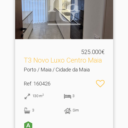
525.000€
T3 Novo Luxo Centro Maia
Porto / Maia / Cidade da Maia
Ref
: 160426
2
130
m
3
3
Sim