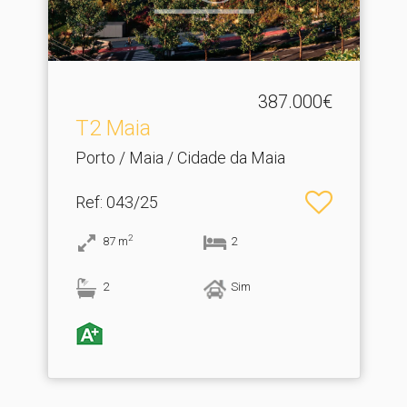
387.000€
T2 Maia
Porto / Maia / Cidade da Maia
Ref
: 043/25
2
87
m
2
2
Sim