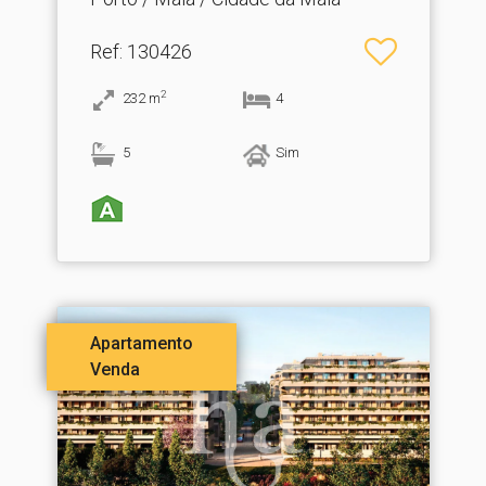
Ref
: 130426
2
232
m
4
5
Sim
Apartamento
Venda