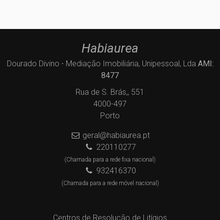
Habiaurea
Dourado Divino - Mediação Imobiliária, Unipessoal, Lda
AMI:
8477
Rua de S. Brás,, 551
4000-497
Porto
geral@habiaurea.pt
220110277
(Chamada para a rede fixa nacional)
932416370
(Chamada para a rede móvel nacional)
Centros de Resolução de Litígios