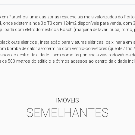
 em Paranhos, uma das zonas residenciais mais valorizadas do Porto.
 T4, onde existem ainda 3 x T3 com 124m2 disponíveis para venda, com 3
pada com eletrodomésticos Bosch (máquina de lavar louça, forno, placa
ack outs eletricos , instalação para viaturas elétricas, caixilharia em
om bomba de calor aerotérmica com ventilo-convetores (quente / frio /
e 500 metros do edifício e ótimos acessos ao centro da cidade inclu


IMÓVEIS
SEMELHANTES