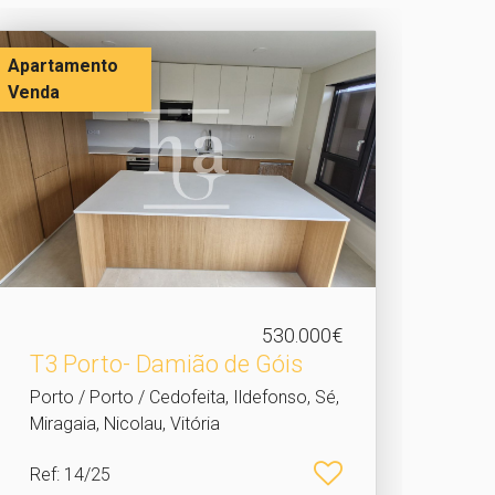
Apartamento
Venda
530.000€
T3 Porto- Damião de Góis
Porto / Porto / Cedofeita, Ildefonso, Sé,
Miragaia, Nicolau, Vitória
Ref
: 14/25