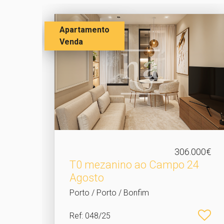
Apartamento
Venda
306.000€
T0 mezanino ao Campo 24
Agosto
Porto / Porto / Bonfim
Ref
: 048/25