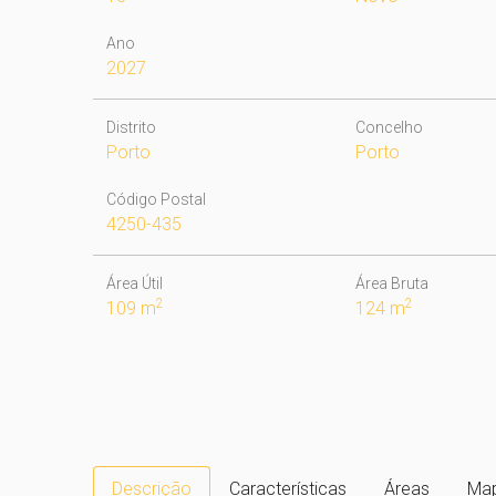
Ano
2027
Distrito
Concelho
Porto
Porto
Código Postal
4250-435
Área Útil
Área Bruta
2
2
109 m
124 m
Descrição
Características
Áreas
Ma