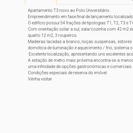
Apartamento T3 novo ao Polo Universitário. 

Empreendimento em fase final de lançamento localizado
O edifício possui 54 frações de tipologias T1, T2, T3 e
Com orientação solar a sul, sala/cozinha com 42 m2 equi
quarto 12 m2, 3 roupeiros. 

Madeiras lacadas a branco, loiças suspensas, estores bl
domótica de iluminação e aquecimento / frio, sistema c
 Excelente localização, apresentando uns excelentes acessos ao centro da cidade. , bem como ás principais vias rodoviários do Porto.

A estação de metro mais próxima encontra-se a menos d
uma infinidade de opções gastronómicas e comerciais. 
Condições especiais de reserva do imóvel. 
