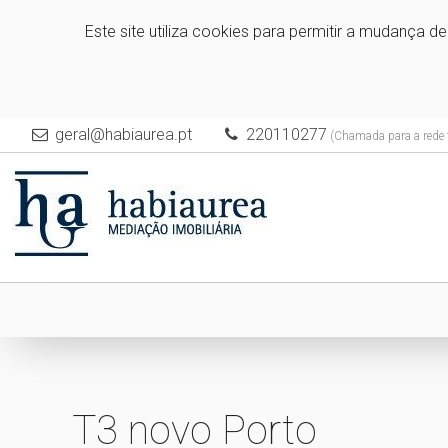
Este site utiliza cookies para permitir a mudança d
geral@habiaurea.pt
220110277
(Chamada para a rede f
T3 novo Porto