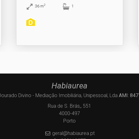
2
36
m
1
Habiaurea
Dourado Divino - Mediação Imobiliária, Unipessoal, Lda
AMI: 847
Rua de S. Brás,, 551
4000-497
Porto
geral@habiaurea.pt