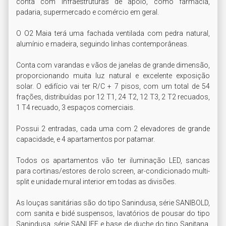
conta com infraestruturas de apoio, como farmácia, 
padaria, supermercado e comércio em geral.

O O2 Maia terá uma fachada ventilada com pedra natural, 
alumínio e madeira, seguindo linhas contemporâneas.

Conta com varandas e vãos de janelas de grande dimensão, 
proporcionando muita luz natural e excelente exposição 
solar. O edifício vai ter R/C + 7 pisos, com um total de 54 
frações, distribuídas por 12 T1, 24 T2, 12 T3, 2 T2 recuados, 
1 T4 recuado, 3 espaços comerciais.

Possui 2 entradas, cada uma com 2 elevadores de grande 
capacidade, e 4 apartamentos por patamar.

Todos os apartamentos vão ter iluminação LED, sancas 
para cortinas/estores de rolo screen, ar-condicionado multi-
split e unidade mural interior em todas as divisões.

As louças sanitárias são do tipo Sanindusa, série SANIBOLD, 
com sanita e bidé suspensos, lavatórios de pousar do tipo 
Sanindusa, série SANLIFE e base de duche do tipo Sanitana, 