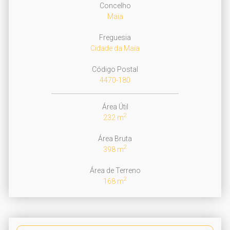
Concelho
Maia
Freguesia
Cidade da Maia
Código Postal
4470-180
Área Útil
2
232 m
Área Bruta
2
398 m
Área de Terreno
2
168 m