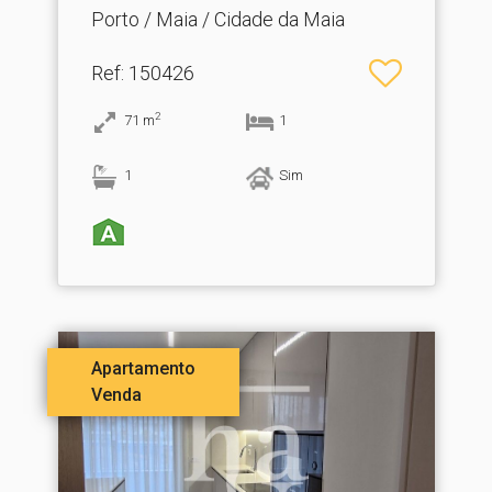
Porto / Maia / Cidade da Maia
Ref
: 150426
2
71
m
1
1
Sim
Apartamento
Venda