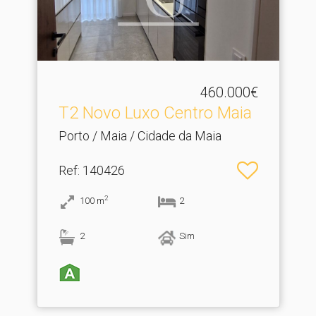
460.000€
T2 Novo Luxo Centro Maia
Porto / Maia / Cidade da Maia
Ref
: 140426
2
100
m
2
2
Sim