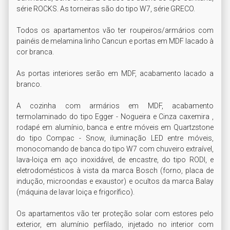
série ROCKS. As torneiras são do tipo W7, série GRECO.

Todos os apartamentos vão ter roupeiros/armários com 
painéis de melamina linho Cancun e portas em MDF lacado à 
cor branca.

As portas interiores serão em MDF, acabamento lacado a 
branco.

A cozinha com armários em MDF, acabamento 
termolaminado do tipo Egger - Nogueira e Cinza caxemira , 
rodapé em alumínio, banca e entre móveis em Quartzstone 
do tipo Compac - Snow, iluminação LED entre móveis, 
monocomando de banca do tipo W7 com chuveiro extraível, 
lava-loiça em aço inoxidável, de encastre, do tipo RODI, e 
eletrodomésticos à vista da marca Bosch (forno, placa de 
indução, microondas e exaustor) e ocultos da marca Balay 
(máquina de lavar loiça e frigorífico).

Os apartamentos vão ter proteção solar com estores pelo 
exterior, em alumínio perfilado, injetado no interior com 