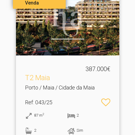
Venda
387.000€
T2 Maia
Porto / Maia / Cidade da Maia
Ref
: 043/25
2
87
m
2
2
Sim