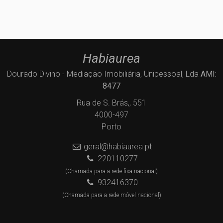
Habiaurea
Dourado Divino - Mediação Imobiliária, Unipessoal, Lda
AMI:
8477
Rua de S. Brás,, 551
4000-497
Porto
geral@habiaurea.pt
220110277
(Chamada para a rede fixa nacional)
932416370
(Chamada para a rede móvel nacional)