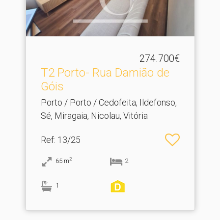
274.700€
T2 Porto- Rua Damião de
Góis
Porto / Porto / Cedofeita, Ildefonso,
Sé, Miragaia, Nicolau, Vitória
Ref
: 13/25
2
65
m
2
1