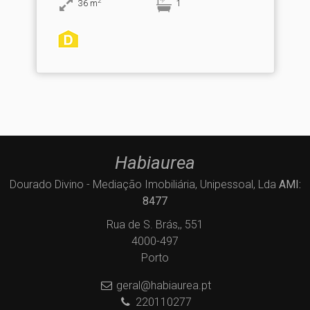
2
36
m
1
Habiaurea
Dourado Divino - Mediação Imobiliária, Unipessoal, Lda
AMI:
8477
Rua de S. Brás,, 551
4000-497
Porto
geral@habiaurea.pt
220110277