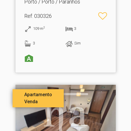
Porto / Porto / Paranhos
Ref
: 030326
2
109
m
3
3
Sim
Apartamento
Venda